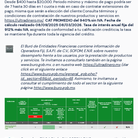
Desde $400 hasta $20,000. Periodo mínimo y máximo de pago podría ser
de 7 hasta 30 días en 1 cuota o más en caso de contratar extensiones de
pago, misma que serán a elección del cliente.Consulta términos y
condiciones de contratación de nuestros productos y servicios en
https://ultradinero.mx/
CAT PROMEDIO del 940% sin IVA. Fecha de
cálculo realizado 08/09/2025 08/03/2026. Tasa de interés anual fija del
912% más IVA
, asignada de conformidad a tu calificación crediticia, la tasa
se mantiene fija durante toda la vigencia del crédito.
El Buró de Entidades Financieras contiene información de
Contáctanos
Operadora Fiji, S.A.P.I. de C.V., SOFOM, E.N.R. sobre nuestro
desempeño frente a los usuarios, por la prestación de productos
y servicios. Te invitamos a consultarlo también en la página
+52 55 9088 8977
www.buro.gob.mx. o en nuestra web
https://ultradinero.mx
(dar
click en el siguiente enlace
+52 55 2665 2064
https://www.buro.gob.mx/general_gob.php?
id_sector=69&id_periodo=48
. Asimismo, te invitamos a
soporte@ultradinero.com
consultar el cumplimiento de todo el sector en la siguiente
página:
http://www.buro.gob.mx
.
quejas@ultradinero.com
Atención por 24 horas los 7 días de la semana.
Atención por WhatsApp 24 horas los 7 días de la semana.
Atención telefónica de las 9 AM a las 16 de lunes a viernes.