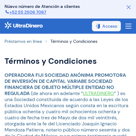
Núevo número de Atención a clientes
+52 55 2506 7067
¿Cómo funciona?
Acceso
¿Cómo pagar?
Préstamos en línea
Términos y Condiciones
FAQ
Términos y Condiciones
Contáctanos
Sobre Nosotros
OPERADORA FIJI SOCIEDAD ANÓNIMA PROMOTORA
DE INVERSIÓN DE CAPITAL VARIABE SOCIEDAD
FINANCIERA DE OBJETO MÚLTIPLE ENTIDAD NO
REGULADA
(de ahora en adelante “
ULTRADINERO
” ) es
una Sociedad constituida de acuerdo a las Leyes de los
Estados Unidos Mexicanos según consta en la escritura
pública ochenta y cuatro mil ochocientos ochenta y
cuatro de fecha tres de Mayo de dos mil veintitrés,
otorgada ante la fe del Licenciado Joaquin Ignacio
Mendoza Patierra, notario público número sesenta y dos
de la Ciudad de México, cuyo primer testimonio quedó