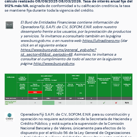
cálculo realizado 08/09/2025 08/03/2026. Tasa de interés anual fija del
912% más IVA
, asignada de conformidad a tu calificación crediticia, la tasa
se mantiene fija durante toda la vigencia del crédito.
El Buró de Entidades Financieras contiene información de
Operadora Fiji, S.A.P.I. de C.V., SOFOM, E.N.R. sobre nuestro
desempeño frente a los usuarios, por la prestación de productos
y servicios. Te invitamos a consultarlo también en la página
www.buro.gob.mx. o en nuestra web
https://ultradinero.mx
(dar
click en el siguiente enlace
https://www.buro.gob.mx/general_gob.php?
id_sector=69&id_periodo=48
. Asimismo, te invitamos a
consultar el cumplimiento de todo el sector en la siguiente
página:
http://www.buro.gob.mx
.
Operadora Fiji S.A.P.I. de C.V., SOFOM, E.N.R. para su constitución y
operación no requiere autorización de la Secretaría de Hacienda y
Crédito Público, y está sujeta a la supervisión de la Comisión
Nacional Bancaria y de Valores, únicamente para efectos de lo
dispuesto por el artículo 56 de la Ley General de Organizaciones