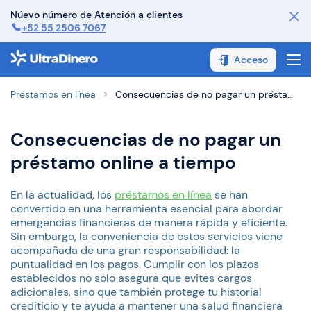
Núevo número de Atención a clientes
+52 55 2506 7067
¿Cómo funciona?
Acceso
¿Cómo pagar?
Préstamos en línea
Consecuencias de no pagar un préstamo online a tiempo
FAQ
Consecuencias de no pagar un
Contáctanos
préstamo online a tiempo
Sobre Nosotros
En la actualidad, los
préstamos en línea
se han
convertido en una herramienta esencial para abordar
emergencias financieras de manera rápida y eficiente.
Sin embargo, la conveniencia de estos servicios viene
acompañada de una gran responsabilidad: la
puntualidad en los pagos. Cumplir con los plazos
establecidos no solo asegura que evites cargos
adicionales, sino que también protege tu historial
crediticio y te ayuda a mantener una salud financiera