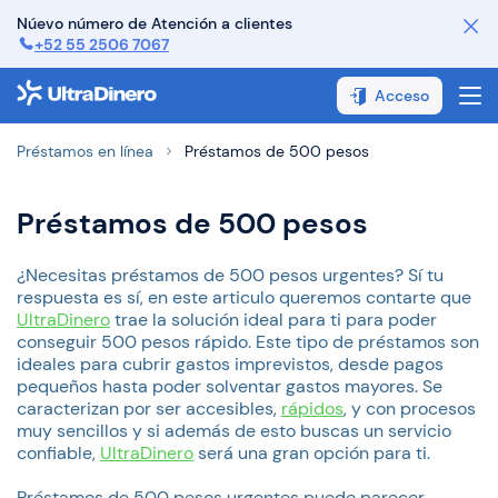
Núevo número de Atención a clientes
+52 55 2506 7067
¿Cómo funciona?
Acceso
¿Cómo pagar?
Préstamos en línea
Préstamos de 500 pesos
FAQ
Préstamos de 500 pesos
Contáctanos
Sobre Nosotros
¿Necesitas préstamos de 500 pesos urgentes? Sí tu
respuesta es sí, en este articulo queremos contarte que
UltraDinero
trae la solución ideal para ti para poder
conseguir 500 pesos rápido. Este tipo de préstamos son
ideales para cubrir gastos imprevistos, desde pagos
pequeños hasta poder solventar gastos mayores. Se
caracterizan por ser accesibles,
rápidos
, y con procesos
muy sencillos y si además de esto buscas un servicio
confiable,
UltraDinero
será una gran opción para ti.
Préstamos de 500 pesos urgentes puede parecer