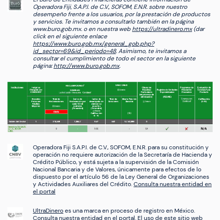
Operadora Fiji, S.A.P.I. de C.V., SOFOM, E.N.R. sobre nuestro
desempeño frente a los usuarios, por la prestación de productos
y servicios. Te invitamos a consultarlo también en la página
www.buro.gob.mx. o en nuestra web
https://ultradinero.mx
(dar
click en el siguiente enlace
https://www.buro.gob.mx/general_gob.php?
id_sector=69&id_periodo=48
. Asimismo, te invitamos a
consultar el cumplimiento de todo el sector en la siguiente
página:
http://www.buro.gob.mx
.
Operadora Fiji S.A.P.I. de C.V., SOFOM, E.N.R. para su constitución y
operación no requiere autorización de la Secretaría de Hacienda y
Crédito Público, y está sujeta a la supervisión de la Comisión
Nacional Bancaria y de Valores, únicamente para efectos de lo
dispuesto por el artículo 56 de la Ley General de Organizaciones
y Actividades Auxiliares del Crédito.
Consulta nuestra entidad en
el portal
UltraDinero
es una marca en proceso de registro en México.
Consulta nuestra entidad en el portal
. El uso de este sitio web