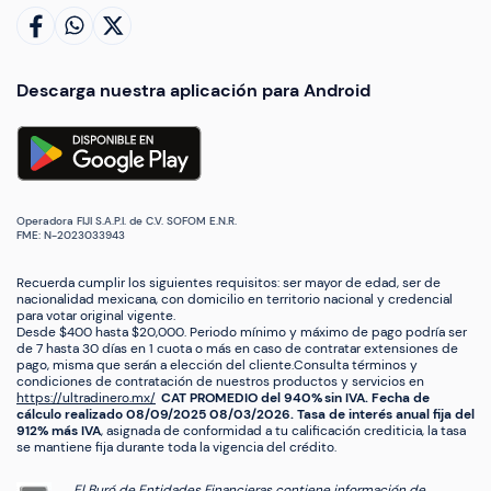
Descarga nuestra aplicación para Android
Operadora FIJI S.A.P.I. de C.V. SOFOM E.N.R.
FME: N-2023033943
Recuerda cumplir los siguientes requisitos: ser mayor de edad, ser de
nacionalidad mexicana, con domicilio en territorio nacional y credencial
para votar original vigente.
Desde $400 hasta $20,000. Periodo mínimo y máximo de pago podría ser
de 7 hasta 30 días en 1 cuota o más en caso de contratar extensiones de
pago, misma que serán a elección del cliente.Consulta términos y
condiciones de contratación de nuestros productos y servicios en
https://ultradinero.mx/
CAT PROMEDIO del 940% sin IVA. Fecha de
cálculo realizado 08/09/2025 08/03/2026. Tasa de interés anual fija del
912% más IVA
, asignada de conformidad a tu calificación crediticia, la tasa
se mantiene fija durante toda la vigencia del crédito.
El Buró de Entidades Financieras contiene información de