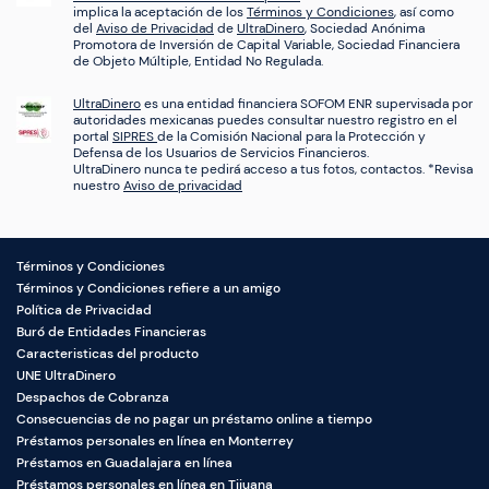
implica la aceptación de los
Términos y Condiciones
, así como
del
Aviso de Privacidad
de
UltraDinero
, Sociedad Anónima
Promotora de Inversión de Capital Variable, Sociedad Financiera
de Objeto Múltiple, Entidad No Regulada.
UltraDinero
es una entidad financiera SOFOM ENR supervisada por
autoridades mexicanas puedes consultar nuestro registro en el
portal
SIPRES
de la Comisión Nacional para la Protección y
Defensa de los Usuarios de Servicios Financieros.
UltraDinero nunca te pedirá acceso a tus fotos, contactos. *Revisa
nuestro
Aviso de privacidad
Términos y Condiciones
Términos y Condiciones refiere a un amigo
Política de Privacidad
Buró de Entidades Financieras
Caracteristicas del producto
UNE UltraDinero
Despachos de Cobranza
Consecuencias de no pagar un préstamo online a tiempo
Préstamos personales en línea en Monterrey
Préstamos en Guadalajara en línea
Préstamos personales en línea en Tijuana