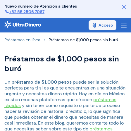
Núevo número de Atención a clientes
+52 55 2506 7067
¿Cómo funciona?
Acceso
¿Cómo pagar?
Préstamos en línea
Préstamos de $1,000 pesos sin buró
FAQ
Préstamos de $1,000 pesos sin
Contáctanos
buró
Sobre Nosotros
Un
préstamo de $1,000 pesos
puede ser la solución
perfecta para ti si es que te encuentras en una situación
urgente y necesitas dinero rápido. Hoy en día en México
existen muchas plataformas que ofrecen
préstamos
rápidos
y sin tener como requisito o parte de proceso
hacer la revisión de historial crediticio, lo que significa
que puedes obtener el dinero que necesitas de manera
casi inmediata. En este blog, queremos contarte todo lo
que necesitas saber sobre este tipo de
préstamos