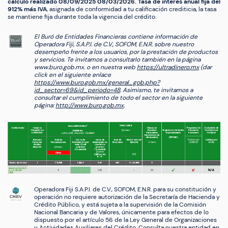
cálculo realizado 08/09/2025 08/03/2026. Tasa de interés anual fija del
912% más IVA
, asignada de conformidad a tu calificación crediticia, la tasa
se mantiene fija durante toda la vigencia del crédito.
El Buró de Entidades Financieras contiene información de
Operadora Fiji, S.A.P.I. de C.V., SOFOM, E.N.R. sobre nuestro
desempeño frente a los usuarios, por la prestación de productos
y servicios. Te invitamos a consultarlo también en la página
www.buro.gob.mx. o en nuestra web
https://ultradinero.mx
(dar
click en el siguiente enlace
https://www.buro.gob.mx/general_gob.php?
id_sector=69&id_periodo=48
. Asimismo, te invitamos a
consultar el cumplimiento de todo el sector en la siguiente
página:
http://www.buro.gob.mx
.
Operadora Fiji S.A.P.I. de C.V., SOFOM, E.N.R. para su constitución y
operación no requiere autorización de la Secretaría de Hacienda y
Crédito Público, y está sujeta a la supervisión de la Comisión
Nacional Bancaria y de Valores, únicamente para efectos de lo
dispuesto por el artículo 56 de la Ley General de Organizaciones
y Actividades Auxiliares del Crédito.
Consulta nuestra entidad en