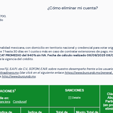
¿Cómo eliminar mi cuenta?
6700,
ado
alidad mexicana, con domicilio en territorio nacional y credencial para votar orig
7 hasta 30 días en 1 cuota o más en caso de contratar extensiones de pago, mi
CAT PROMEDIO del 940% sin IVA. Fecha de cálculo realizado 08/09/2025 08/03/
 la vigencia del crédito.
Fiji, S.A.P.I. de C.V., SOFOM, E.N.R. sobre nuestro desempeño frente a los usuario
ultradinero.mx
(dar click en el siguiente enlace
https://www.buro.gob.mx/genera
a:
http://www.buro.gob.mx
.