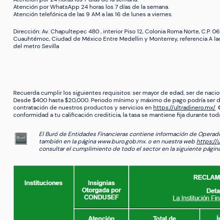
Atención por WhatsApp 24 horas los 7 días de la semana.
Atención telefónica de las 9 AM a las 16 de lunes a viernes.
Dirección: Av. Chapultepec 480 , interior Piso 12, Colonia Roma Norte, C.P. 0
Cuauhtémoc, Ciudad de México Entre Medellin y Monterrey, referencia A l
del metro Sevilla
Recuerda cumplir los siguientes requisitos: ser mayor de edad, ser de nacion
Desde $400 hasta $20,000. Periodo mínimo y máximo de pago podría ser de 
contratación de nuestros productos y servicios en
https://ultradinero.mx/
conformidad a tu calificación crediticia, la tasa se mantiene fija durante toda
El Buró de Entidades Financieras contiene información de Operadora 
también en la página www.buro.gob.mx. o en nuestra web
https://
consultar el cumplimiento de todo el sector en la siguiente págin