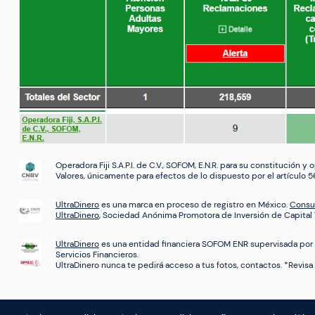
Operadora Fiji S.A.P.I. de C.V., SOFOM, E.N.R. para su constitución 
Valores, únicamente para efectos de lo dispuesto por el artículo 5
Contáctanos
UltraDinero
es una marca en proceso de registro en México.
Consul
UltraDinero
, Sociedad Anónima Promotora de Inversión de Capital V
+52 55 9088 8977
+52 55 2665 2064
UltraDinero
es una entidad financiera SOFOM ENR supervisada por 
Servicios Financieros.
soporte@ultradinero.com
UltraDinero nunca te pedirá acceso a tus fotos, contactos. *Revis
quejas@ultradinero.com
Atención por 24 horas los 7 días de la semana.