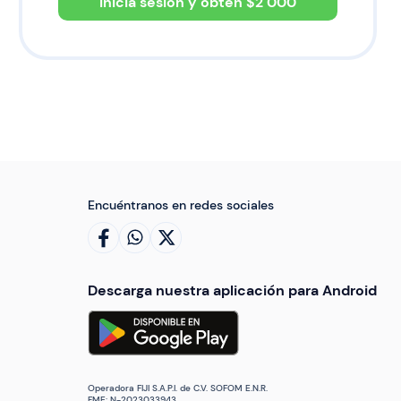
Inicia sesión y obtén $
2 000
Encuéntranos en redes sociales
Descarga nuestra aplicación para Android
Operadora FIJI S.A.P.I. de C.V. SOFOM E.N.R.
FME: N-2023033943