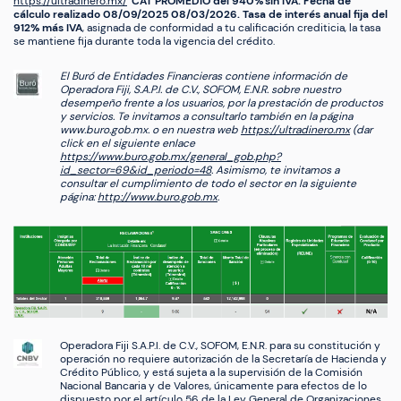
https://ultradinero.mx/
CAT PROMEDIO del 940% sin IVA. Fecha de
cálculo realizado 08/09/2025 08/03/2026. Tasa de interés anual fija del
912% más IVA
, asignada de conformidad a tu calificación crediticia, la tasa
se mantiene fija durante toda la vigencia del crédito.
El Buró de Entidades Financieras contiene información de
Operadora Fiji, S.A.P.I. de C.V., SOFOM, E.N.R. sobre nuestro
desempeño frente a los usuarios, por la prestación de productos
y servicios. Te invitamos a consultarlo también en la página
www.buro.gob.mx. o en nuestra web
https://ultradinero.mx
(dar
click en el siguiente enlace
https://www.buro.gob.mx/general_gob.php?
id_sector=69&id_periodo=48
. Asimismo, te invitamos a
consultar el cumplimiento de todo el sector en la siguiente
página:
http://www.buro.gob.mx
.
Operadora Fiji S.A.P.I. de C.V., SOFOM, E.N.R. para su constitución y
operación no requiere autorización de la Secretaría de Hacienda y
Crédito Público, y está sujeta a la supervisión de la Comisión
Nacional Bancaria y de Valores, únicamente para efectos de lo
dispuesto por el artículo 56 de la Ley General de Organizaciones