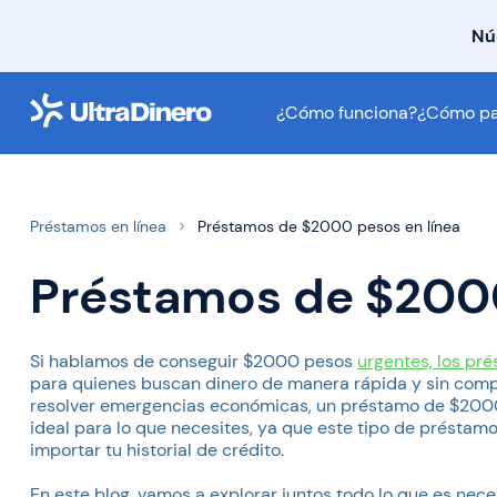
Nú
¿Cómo funciona?
¿Cómo funciona?
¿Cómo pa
¿Cómo pagar?
FAQ
Contáctanos
Préstamos en línea
Préstamos de $2000 pesos en línea
Sobre Nosotros
Préstamos de $2000
Si hablamos de conseguir $2000 pesos
urgentes, los pré
para quienes buscan dinero de manera rápida y sin compl
resolver emergencias económicas, un préstamo de $2000 
ideal para lo que necesites, ya que este tipo de préstam
importar tu historial de crédito.
En este blog, vamos a explorar juntos todo lo que es ne