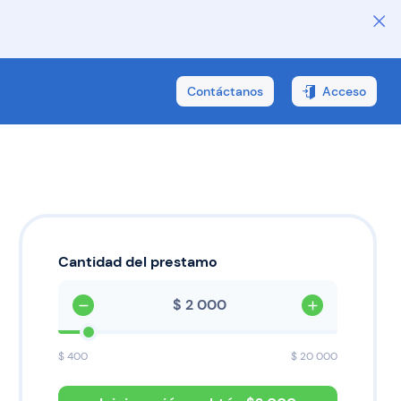
Contáctanos
Acceso
Cantidad del prestamo
$
$
400
$
20 000