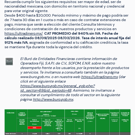
Recuerda cumplir los siguientes requisitos: ser mayor de edad, ser de
nacionalidad mexicana, con domicilio en territorio nacional y credencial
para votar original vigente.
Desde $400 hasta $20,000. Periodo mínimo y máximo de pago podría ser
de 7 hasta 30 días en 1 cuota o más en caso de contratar extensiones de
pago, misma que serán a elección del cliente.Consulta términos y
condiciones de contratación de nuestros productos y servicios en
https://ultradinero.mx/
CAT PROMEDIO del 940% sin IVA. Fecha de
cálculo realizado 08/09/2025 08/03/2026. Tasa de interés anual fija del
912% más IVA
, asignada de conformidad a tu calificación crediticia, la tasa
se mantiene fija durante toda la vigencia del crédito.
El Buró de Entidades Financieras contiene información de
Operadora Fiji, S.A.P.I. de C.V., SOFOM, E.N.R. sobre nuestro
desempeño frente a los usuarios, por la prestación de productos
y servicios. Te invitamos a consultarlo también en la página
www.buro.gob.mx. o en nuestra web
https://ultradinero.mx
(dar
click en el siguiente enlace
https://www.buro.gob.mx/general_gob.php?
id_sector=69&id_periodo=48
. Asimismo, te invitamos a
consultar el cumplimiento de todo el sector en la siguiente
página:
http://www.buro.gob.mx
.