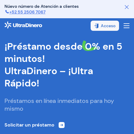
Núevo número de Atención a clientes
+52 55 2506 7067
¿Cómo funciona?
Acceso
¿Cómo pagar?
¡Préstamo desde 0% en 5
FAQ
minutos!
Contáctanos
UltraDinero – ¡Ultra
Sobre Nosotros
Rápido!
Préstamos en línea inmediatos para hoy
mismo
Solicitar un préstamo