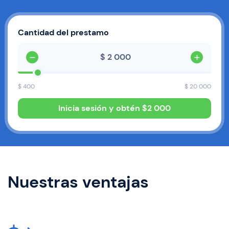
Cantidad del prestamo
$
$
400
$
20 000
Inicia sesión y obtén $
2 000
Nuestras ventajas