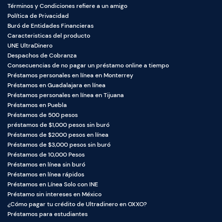
Términos y Condiciones refiere a un amigo
Política de Privacidad
Buró de Entidades Financieras
Caracteristicas del producto
UNE UltraDinero
Despachos de Cobranza
Consecuencias de no pagar un préstamo online a tiempo
Préstamos personales en línea en Monterrey
Préstamos en Guadalajara en línea
Préstamos personales en línea en Tijuana
Contáctanos
Préstamos en Puebla
Préstamos de 500 pesos
+52 55 9088 8977
préstamos de $1,000 pesos sin buró
Préstamos de $2000 pesos en línea
+52 55 2665 2064
Préstamos de $3,000 pesos sin buró
soporte@ultradinero.com
Préstamos de 10,000 Pesos
Préstamos en línea sin buró
quejas@ultradinero.com
Préstamos en línea rápidos
Préstamos en Línea Solo con INE
Atención por 24 horas los 7 días de la semana.
Préstamo sin intereses en México
Atención por WhatsApp 24 horas los 7 días de la semana.
¿Cómo pagar tu crédito de Ultradinero en OXXO?
Atención telefónica de las 9 AM a las 16 de lunes a viernes.
Préstamos para estudiantes